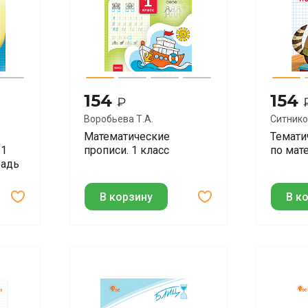
154
154
₽
Воробьева Т.А.
Ситнико
Математические
Темати
 1
прописи. 1 класс
по мат
радь
В корзину
В к