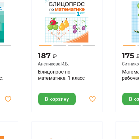
187
175
₽
Анеликова И.В.
Ситнико
Блицопрос по
Математ
с:
математике. 1 класс
рабоча
В корзину
В к