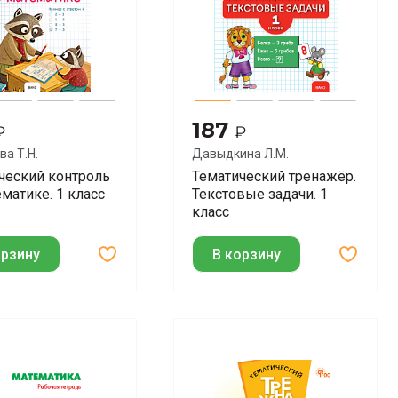
187
₽
₽
ва Т.Н.
Давыдкина Л.М.
ческий контроль
Тематический тренажёр.
ематике. 1 класс
Текстовые задачи. 1
класс
орзину
В корзину