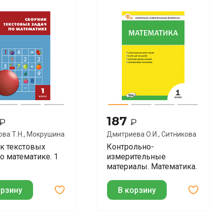
187
₽
₽
ва Т.Н., Мокрушина
Дмитриева О.И., Ситникова
Т.Н.
к текстовых
Контрольно-
по математике. 1
измерительные
материалы. Математика.
1 класс
орзину
В корзину