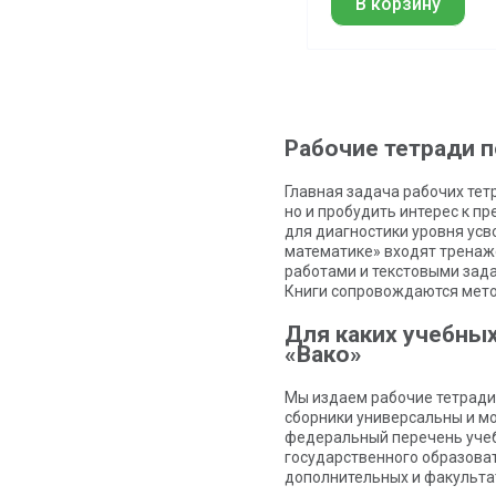
В корзину
Рабочие тетради п
Главная задача рабочих тет
но и пробудить интерес к п
для диагностики уровня усв
математике» входят тренаж
работами и текстовыми зада
Книги сопровождаются мето
Для каких учебных
«Вако»
Мы издаем рабочие тетради,
сборники универсальны и м
федеральный перечень учеб
государственного образоват
дополнительных и факультат