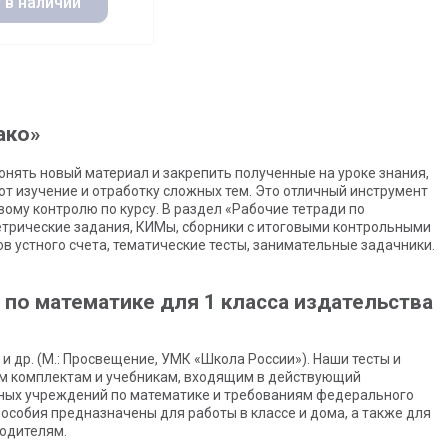
 в наличии
ако»
нять новый материал и закрепить полученные на уроке знания,
ют изучение и отработку сложных тем. Это отличный инструмент
ому контролю по курсу. В раздел «Рабочие тетради по
трические задания, КИМы, сборники с итоговыми контрольными
в устного счета, тематические тесты, занимательные задачники.
по математике для 1 класса издательства
 др. (М.: Просвещение, УМК «Школа России»). Наши тесты и
им комплектам и учебникам, входящим в действующий
ных учреждений по математике и требованиям федерального
особия предназначены для работы в классе и дома, а также для
родителям.