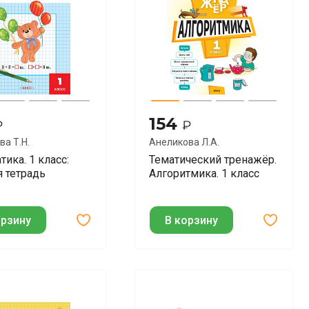
154
₽
₽
ва Т.Н.
Анеликова Л.А.
ика. 1 класс:
Тематический тренажёр.
я тетрадь
Алгоритмика. 1 класс
орзину
В корзину