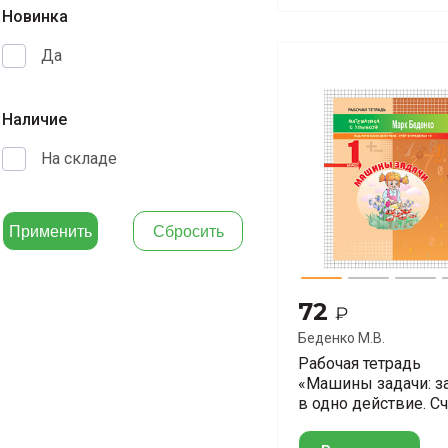
Новинка
Да
Наличие
На складе
72
₽
Беденко М.В.
Рабочая тетрадь
«Машины задачи: з
в одно действие. Сч
пределах 10» для 1
класса