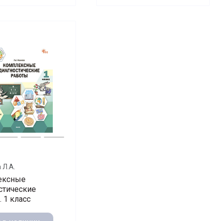
 Л.А.
ексные
стические
 1 класс