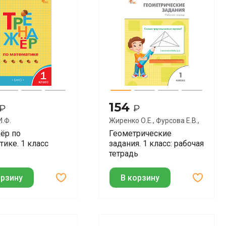
154
₽
₽
И.Ф.
Жиренко О.Е., Фурсова Е.В.,
Горлова О.В.
ёр по
Геометрические
тике. 1 класс
задания. 1 класс: рабочая
тетрадь
орзину
В корзину