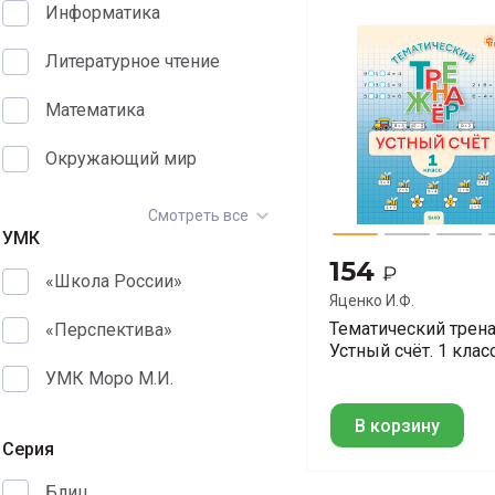
Информатика
Литературное чтение
Математика
Окружающий мир
Смотреть все
УМК
154
₽
«Школа России»
Яценко И.Ф.
Тематический трен
«Перспектива»
Устный счёт. 1 клас
УМК Моро М.И.
В корзину
Серия
Блиц