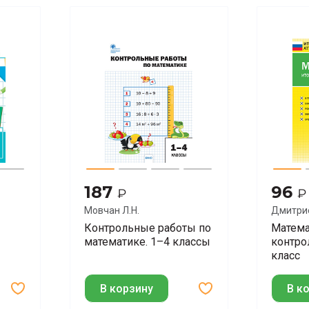
187
96
₽
₽
Мовчан Л.Н.
Дмитрие
Контрольные работы по
Матема
математике. 1–4 классы
контро
класс
В корзину
В к