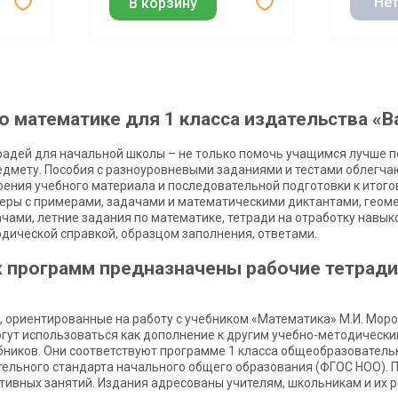
Нет
В корзину
1 класса
о математике для 1 класса издательства «В
радей для начальной школы – не только помочь учащимся лучше по
редмету. Пособия с разноуровневыми заданиями и тестами облегча
оения учебного материала и последовательной подготовки к итогов
еры с примерами, задачами и математическими диктантами, геоме
чами, летние задания по математике, тетради на отработку навыко
дической справкой, образцом заполнения, ответами.
 программ предназначены рабочие тетради 
 ориентированные на работу с учебником «Математика» М.И. Моро и
огут использоваться как дополнение к другим учебно-методическ
ников. Они соответствуют программе 1 класса общеобразователь
ельного стандарта начального общего образования (ФГОС НОО). П
ивных занятий. Издания адресованы учителям, школьникам и их 