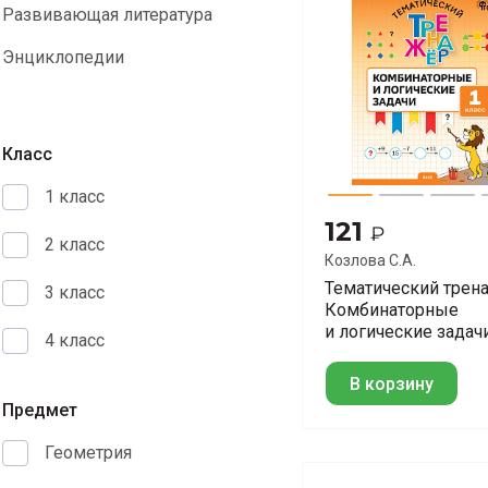
Развивающая литература
Энциклопедии
Класс
1 класс
121
₽
2 класс
Козлова С.А.
Тематический трен
3 класс
Комбинаторные
и логические задачи
4 класс
1 класс
В корзину
Предмет
Геометрия