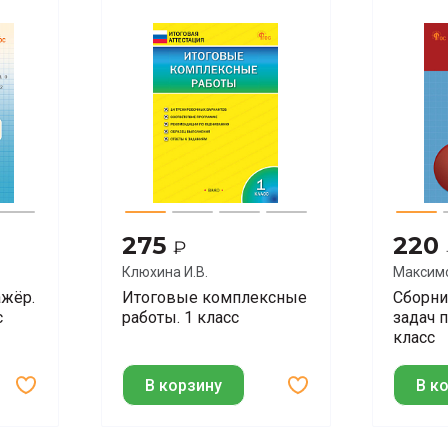
275
220
₽
Клюхина И.В.
Максимо
О.А.
ажёр.
Итоговые комплексные
Сборни
с
работы. 1 класс
задач 
класс
В корзину
В к