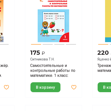
175
220
₽
Ситникова Т.Н.
Яценко 
ажёр.
Самостоятельные и
Тренаж
контрольные работы по
матема
.
математике. 1 класс:
рабочая тетрадь
В корзину
В к