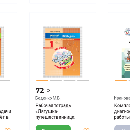
72
₽
Беденко М.В.
Иванова
Рабочая тетрадь
Компл
адачи
«Лягушка-
диагно
ёт в
путешественница:
работы.
задачи в одно действие.
Счёт в пределах 20» для