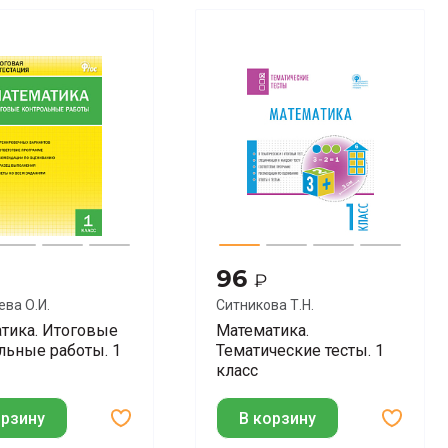
96
₽
ва О.И.
Ситникова Т.Н.
тика. Итоговые
Математика.
льные работы. 1
Тематические тесты. 1
класс
орзину
В корзину