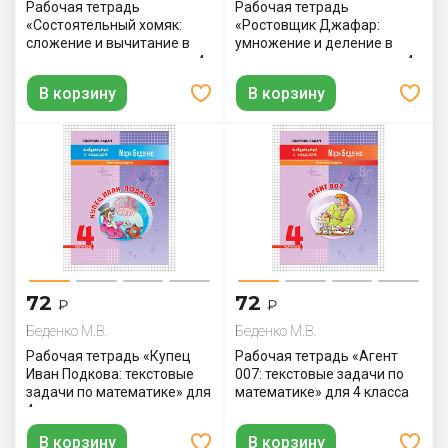
Рабочая тетрадь
Рабочая тетрадь
«Состоятельный хомяк:
«Ростовщик Джафар:
cложение и вычитание в
умножение и деление в
пределах миллиона» для 4
пределах миллиона» для 4
класса
класса
В корзину
В корзину
72
72
₽
₽
Беденко М.В.
Беденко М.В.
Рабочая тетрадь «Купец
Рабочая тетрадь «Агент
Иван Подкова: текстовые
007: текстовые задачи по
задачи по математике» для
математике» для 4 класса
4 класса
В корзину
В корзину