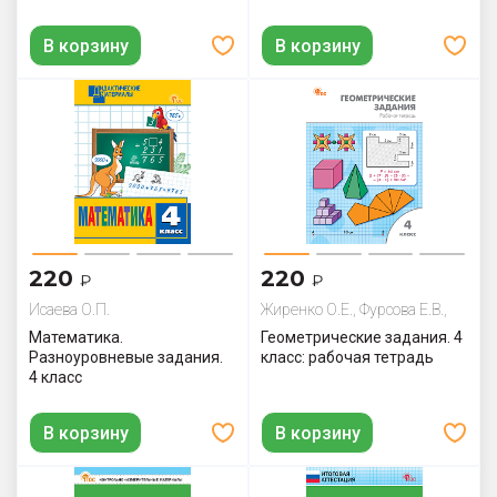
В корзину
В корзину
220
220
₽
₽
Исаева О.П.
Жиренко О.Е., Фурсова Е.В.,
Горлова О.В.
Математика.
Геометрические задания. 4
Разноуровневые задания.
класс: рабочая тетрадь
4 класс
В корзину
В корзину