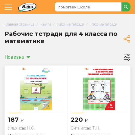
Главная страница
/
Книги
/
Рабочие тетради
/
Рабочие тетради по матем
Рабочие тетради для 4 класса по
математике
Новизна
187
220
₽
₽
Ульянова Н.С.
Ситникова Т.Н.