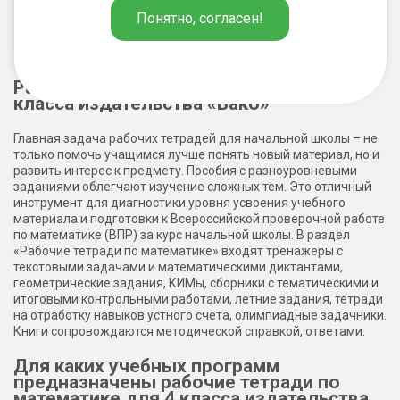
Понятно, согласен!
2
1
Рабочие тетради по математике для 4
класса издательства «Вако»
Главная задача рабочих тетрадей для начальной школы – не
только помочь учащимся лучше понять новый материал, но и
развить интерес к предмету. Пособия с разноуровневыми
заданиями облегчают изучение сложных тем. Это отличный
инструмент для диагностики уровня усвоения учебного
материала и подготовки к Всероссийской проверочной работе
по математике (ВПР) за курс начальной школы. В раздел
«Рабочие тетради по математике» входят тренажеры с
текстовыми задачами и математическими диктантами,
геометрические задания, КИМы, сборники с тематическими и
итоговыми контрольными работами, летние задания, тетради
на отработку навыков устного счета, олимпиадные задачники.
Книги сопровождаются методической справкой, ответами.
Для каких учебных программ
предназначены рабочие тетради по
математике для 4 класса издательства