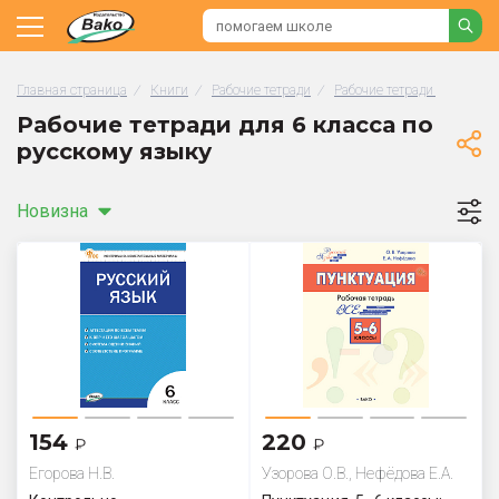
Главная страница
/
Книги
/
Рабочие тетради
/
Рабочие тетради по русск
Рабочие тетради для 6 класса по
русскому языку
Новизна
154
220
₽
₽
Егорова Н.В.
Узорова О.В., Нефёдова Е.А.