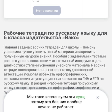
5–9 классы
Нет в наличии
Рабочие тетради по русскому языку для
6 класса издательства «Вако»
Главная задача рабочих тетрадей для школы – помочь
учащимся лучше усвоить новый материал и закрепить
полученные на уроке знания. Пособия с заданиями и тестами
разного уровня сложности – это отличный инструмент для
диагностики степени усвоения учебного материала. Рабочие
тетради последовательно готовят к государственной
аттестации, помогая избежать орфографических,
синтаксических и пунктуационных капканов на ГИА и ЕГЭ по
русскому языку. В раздел «Рабочие тетради по русскому
языку» входят тренажеры по орфографии, морфологии и
пунктуации, КИМы, тематические тесты, задания для
Мы тоже используем эти
куки
,
подготовки к Всероссийской проверочной работе по русскому
языку, упражнения на отработку сложных тем курса.
потому что без них вообще
ничего не работает.
Для каких учебных программ