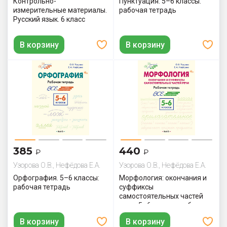
Контрольно-
Пунктуация. 5–6 классы:
измерительные материалы.
рабочая тетрадь
Русский язык. 6 класс
В корзину
В корзину
385
440
₽
₽
Узорова О.В., Нефёдова Е.А.
Узорова О.В., Нефёдова Е.А.
Орфография. 5–6 классы:
Морфология: окончания и
рабочая тетрадь
суффиксы
самостоятельных частей
речи. 5–6 классы: рабочая
тетрадь
В корзину
В корзину