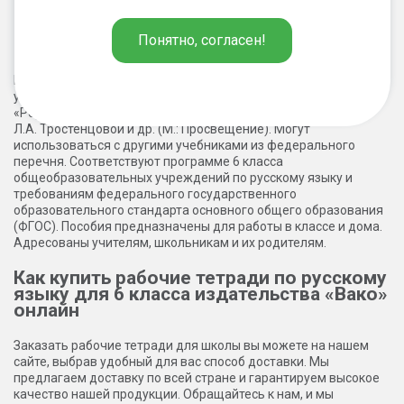
предназначены рабочие тетради по
русскому языку для 6 класса
Понятно, согласен!
издательства «Вако»
Наши учебные пособия ориентированы на работу по
учебникам О.М. Александровой и др. (М.: Просвещение,
«Родной русский язык»), М.Т. Баранова, Т.А. Ладыженской,
Л.А. Тростенцовой и др. (М.: Просвещение). Могут
использоваться с другими учебниками из федерального
перечня. Соответствуют программе 6 класса
общеобразовательных учреждений по русскому языку и
требованиям федерального государственного
образовательного стандарта основного общего образования
(ФГОС). Пособия предназначены для работы в классе и дома.
Адресованы учителям, школьникам и их родителям.
Как купить рабочие тетради по русскому
языку для 6 класса издательства «Вако»
онлайн
Заказать рабочие тетради для школы вы можете на нашем
сайте, выбрав удобный для вас способ доставки. Мы
предлагаем доставку по всей стране и гарантируем высокое
качество нашей продукции. Обращайтесь к нам, и мы