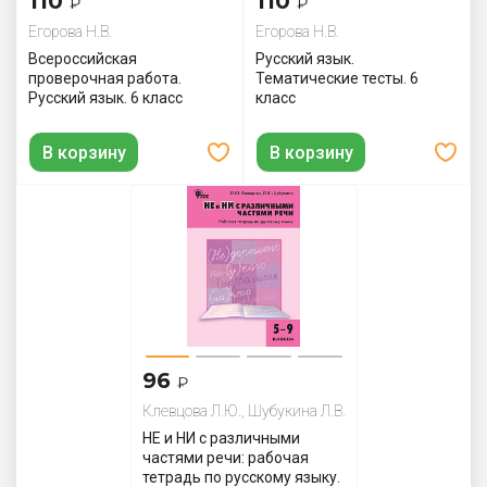
110
110
₽
₽
Егорова Н.В.
Егорова Н.В.
Всероссийская
Русский язык.
проверочная работа.
Тематические тесты. 6
Русский язык. 6 класс
класс
В корзину
В корзину
96
₽
Клевцова Л.Ю., Шубукина Л.В.
НЕ и НИ с различными
частями речи: рабочая
тетрадь по русскому языку.