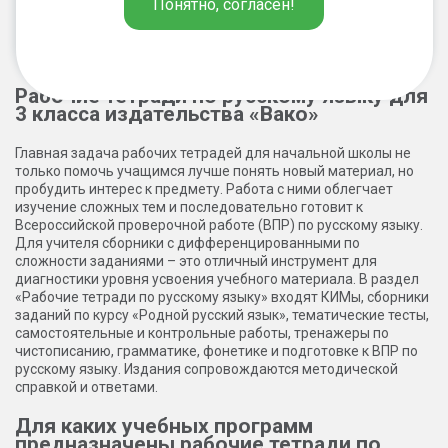
Понятно, согласен!
2
1
Рабочие тетради по русскому языку для
3 класса издательства «Вако»
Главная задача рабочих тетрадей для начальной школы не
только помочь учащимся лучше понять новый материал, но
пробудить интерес к предмету. Работа с ними облегчает
изучение сложных тем и последовательно готовит к
Всероссийской проверочной работе (ВПР) по русскому языку.
Для учителя сборники с дифференцированными по
сложности заданиями – это отличный инструмент для
диагностики уровня усвоения учебного материала. В раздел
«Рабочие тетради по русскому языку» входят КИМы, сборники
заданий по курсу «Родной русский язык», тематические тесты,
самостоятельные и контрольные работы, тренажеры по
чистописанию, грамматике, фонетике и подготовке к ВПР по
русскому языку. Издания сопровождаются методической
справкой и ответами.
Для каких учебных программ
предназначены рабочие тетради по