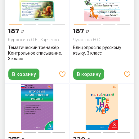
187
187
₽
₽
Курлыгина О.Е., Харченко
Чувашова Н.С.
О.О.
Тематический тренажёр.
Блицопрос по русскому
Контрольное списывание.
языку. 3 класс
3 класс
В корзину
В корзину