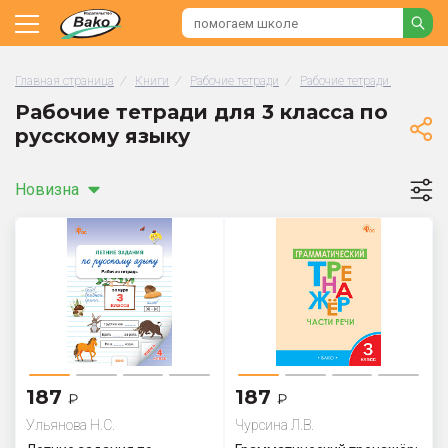
Главная страница
/
Книги
/
Рабочие тетради
/
Рабочие тетради по русск
Рабочие тетради для 3 класса по
русскому языку
Новизна
187
187
₽
₽
Ульянова Н.С.
Чурсина Л.В.