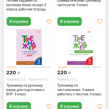
Летние задания по
Грамматический тренажёр:
русскому языку за курс 3
части речи. 3 класс
класса: рабочая тетрадь
В корзину
В корзину
220
220
₽
₽
Жиренко О.Е., Мурзина М.С.
Жиренко О.Е.
Тренажёр по русскому
Тренажёр по
языку для подготовки к
чистописанию. Учимся
ВПР. 3 класс
работать с текстом. 3 класс
В корзину
В корзину