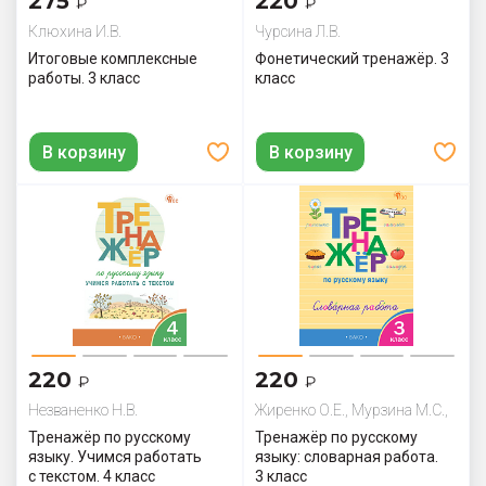
275
220
₽
₽
Клюхина И.В.
Чурсина Л.В.
Итоговые комплексные
Фонетический тренажёр. 3
работы. 3 класс
класс
В корзину
В корзину
220
220
₽
₽
Незваненко Н.В.
Жиренко О.Е., Мурзина М.С.,
Шестопалова Е.А.
Тренажёр по русскому
Тренажёр по русскому
языку. Учимся работать
языку: словарная работа.
с текстом. 4 класс
3 класс