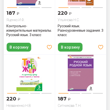
187
220
₽
₽
Яценко И.Ф.
Ульянова Н.С.
Контрольно-
Русский язык.
измерительные материалы.
Разноуровневые задания. 3
Русский язык. 3 класс
класс
В корзину
В корзину
220
187
₽
₽
Незваненко Н.В.
Ситникова Т.Н.