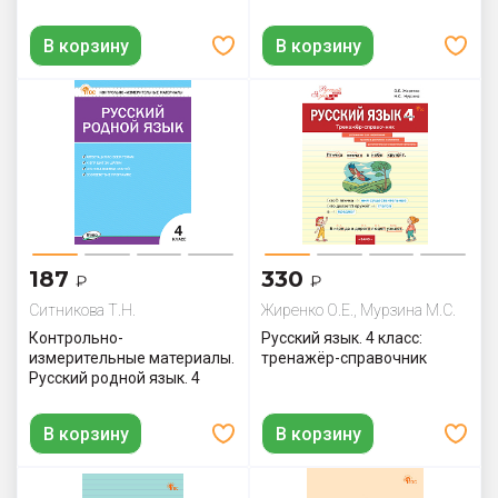
В корзину
В корзину
187
330
₽
₽
Ситникова Т.Н.
Жиренко О.Е., Мурзина М.С.
Контрольно-
Русский язык. 4 класс:
измерительные материалы.
тренажёр-справочник
Русский родной язык. 4
класс
В корзину
В корзину