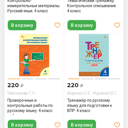
Контрольно-
Тематический тренажёр.
измерительные материалы.
Контрольное списывание.
Русский язык. 4 класс
4 класс
В корзину
В корзину
220
220
₽
₽
Максимова Т.Н.
Жиренко О.Е., Мурзина М.С.
Проверочные и
Тренажёр по русскому
контрольные работы по
языку для подготовки к
русскому языку. 4 класс:
ВПР. 4 класс
рабочая тетрадь
В корзину
В корзину