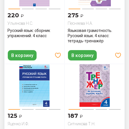
220
275
₽
₽
Ульянова Н.С.
Песняева Н.А.
Русский язык: сборник
Языковая грамотность.
упражнений. 4 класс
Русский язык. 4 класс:
тетрадь-тренажёр
В корзину
В корзину
125
187
₽
₽
Яценко И.Ф.
Ситникова Т.Н.