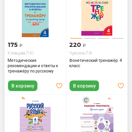
175
220
₽
₽
Клевцова Л.Ю.
Чурсина Л.В.
Методические
Фонетический тренажёр. 4
рекомендации и ответы к
класс
тренажёру по русскому
языку для подготовки к
ВПР. 4 класс
В корзину
В корзину