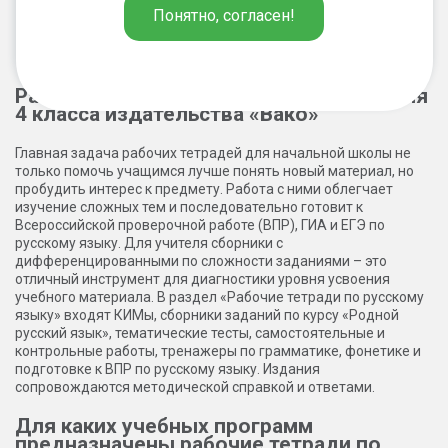
Понятно, согласен!
2
1
Рабочие тетради по русскому языку для
4 класса издательства «Вако»
Главная задача рабочих тетрадей для начальной школы не
только помочь учащимся лучше понять новый материал, но
пробудить интерес к предмету. Работа с ними облегчает
изучение сложных тем и последовательно готовит к
Всероссийской проверочной работе (ВПР), ГИА и ЕГЭ по
русскому языку. Для учителя сборники с
дифференцированными по сложности заданиями – это
отличный инструмент для диагностики уровня усвоения
учебного материала. В раздел «Рабочие тетради по русскому
языку» входят КИМы, сборники заданий по курсу «Родной
русский язык», тематические тесты, самостоятельные и
контрольные работы, тренажеры по грамматике, фонетике и
подготовке к ВПР по русскому языку. Издания
сопровождаются методической справкой и ответами.
Для каких учебных программ
предназначены рабочие тетради по