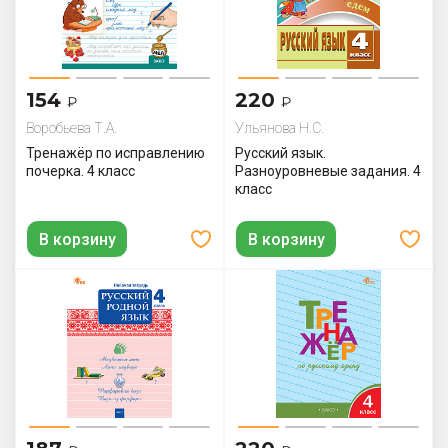
154
220
₽
₽
Воробьева Т.А.
Ульянова Н.С.
Тренажёр по исправлению
Русский язык.
почерка. 4 класс
Разноуровневые задания. 4
класс
В корзину
В корзину