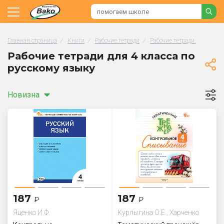
Главная страница
/
Книги
/
Рабочие тетради
/
Рабочие тетради по русск
Рабочие тетради для 4 класса по
русскому языку
Новизна
187
187
₽
₽
Яценко И.Ф.
Курлыгина О.Е., Харченко
О.О.