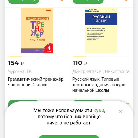
154
110
₽
₽
Чурсина Л.В.
Дмитриева О.И., Никифорова
В.В.
Грамматический тренажёр:
Русский язык. Типовые
части речи. 4 класс
тестовые задания за курс
начальной школы
В корзину
В корзину
Мы тоже используем эти
куки
,
потому что без них вообще
ничего не работает.
Показать ещё